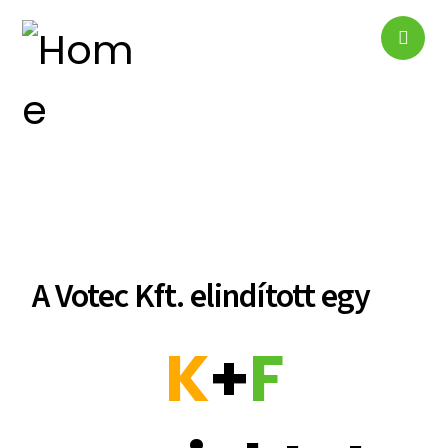
A Votec Kft. elindított egy
K
+
F