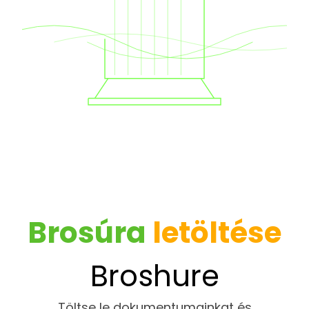
Brosúra
letöltése
Broshure
Töltse le dokumentumainkat és