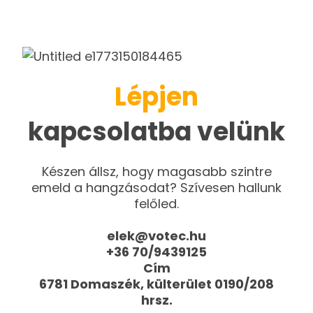
Lépjen
kapcsolatba velünk
Készen állsz, hogy magasabb szintre
emeld a hangzásodat? Szívesen hallunk
felőled.
elek@votec.hu
+36 70/9439125
Cím
6781 Domaszék, külterület 0190/208
hrsz.