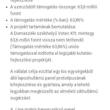
fejlesztése”
A szerződött támogatás összege: 63,6 millió
forint
A támogatás mértéke (%-ban): 63,86%
A projekt tartamának bemutatása:
A Domaszéki székhelyű Votec Kft. mintegy
63,6 millió forint vissza nem térítendő
(Támogatás mértéke 63,86%) uniós
támogatással indította el legújabb kutatás-
fejlesztési projektjét.
A vállalat célja ezúttal egy kis egységekből
álló laposhullámú panel prototípusának
kifejlesztése és gyártása, amely a lehető
legjobban megközelíti az elméleti síkhullámú
sugárzást.
A „Line matrix hangsugárzó panel