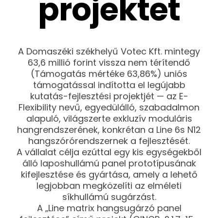
projektet
A Domaszéki székhelyű Votec Kft. mintegy
63,6 millió forint vissza nem térítendő
(Támogatás mértéke 63,86%) uniós
támogatással indította el legújabb
kutatás-fejlesztési projektjét — az E-
Flexibility nevű, egyedülálló, szabadalmon
alapuló, világszerte exkluzív moduláris
hangrendszerének, konkrétan a Line 6s N12
hangszórórendszernek a fejlesztését.
A vállalat célja ezúttal egy kis egységekből
álló laposhullámú panel prototípusának
kifejlesztése és gyártása, amely a lehető
legjobban megközelíti az elméleti
síkhullámú sugárzást.
A „Line matrix hangsugárzó panel