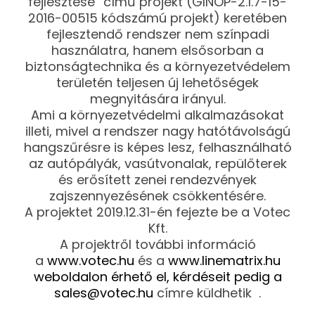
fejlesztése” című projekt (GINOP-2.1.7-15-
2016-00515 kódszámú projekt) keretében
fejlesztendő rendszer nem színpadi
használatra, hanem elsősorban a
biztonságtechnika és a környezetvédelem
területén teljesen új lehetőségek
megnyitására irányul.
Ami a környezetvédelmi alkalmazásokat
illeti, mivel a rendszer nagy hatótávolságú
hangszűrésre is képes lesz, felhasználható
az autópályák, vasútvonalak, repülőterek
és erősített zenei rendezvények
zajszennyezésének csökkentésére.
A projektet 2019.12.31-én fejezte be a Votec
Kft.
A projektről további információ
a
www.votec.hu
és a
www.linematrix.hu
weboldalon érhető el, kérdéseit pedig
a
sales@votec.hu
címre küldhetik .