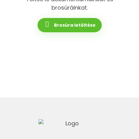
brosúráinkat.
Brosúra letöltése