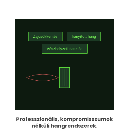
Zajcsökkentés
Irányított hang
Vészhelyzeti riasztás
Professzionális, kompromisszumok
nélküli hangrendszerek.